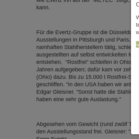
wie Evertz ihn auf der "METEC" zeigt, de
kann.
W
t
Für die Evertz-Gruppe ist die Düsseldorf
w
Ausstellungen in Pittsburgh und Paris. De
namhaften Stahlherstellern tätig, schleif
ausgestellten auf selbst entwickelten Ma
entstehen. "Rostfrei" schleifen in Ohio 
Jahren aufgegeben; dafür kam vor zehn M
(Ohio) dazu. Bis zu 15.000 t Rostfrei-Stä
geschliffen. "In den USA haben wir antizyk
Edgar Gleisner. "Sonst hatte die Stahlind
haben eine sehr gute Auslastung."
Abgesehen vom Gewicht (rund zwölf Tonn
den Ausstellungsstand frei. Gleisner: "Al