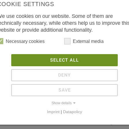
n Wert eines kleinen Einfamilienhauses haben
COOKIE SETTINGS
e use cookies on our website. Some of them are
echnically necessary, while others help us to improve thi
er Messe die wichtigste überhaupt - neben
ebsite or provide additional functionality.
nn die rund 20 Firmen sind weltweit bei
Necessary cookies
External media
en beispielsweise Blöcke wie den in Düsseldorf
schinen, damit beim Walzen keine Fehler
Zwar wurde das Werk in Südafrika vor anderthalb
SELECT ALL
onaten aber ein neuer Standort in Middletown
hle werden dort rund um die Uhr für AK Steel
DENY
lisch investiert", beschreibt der Technische Leiter
ustrie im letzten Jahr aber einen Zuwachs. Wir
SAVE
Show details
Imprint
|
Datapolicy
en), war deshalb auch keine Schleifmaschine für
le laufen". "Wir haben Umsatz in Massen", bestätigt