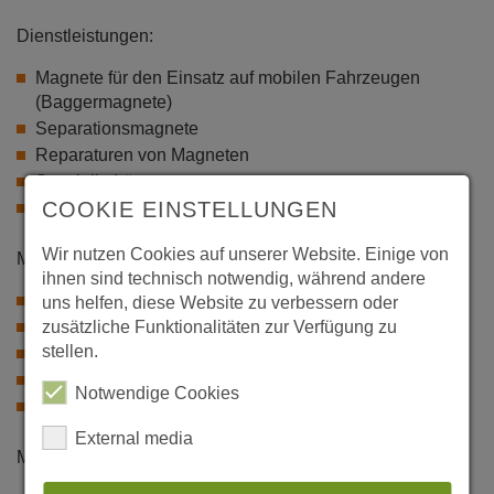
Dienstleistungen:
Magnete für den Einsatz auf mobilen Fahrzeugen
(Baggermagnete)
Separationsmagnete
Reparaturen von Magneten
Spezielle Lösungen
COOKIE EINSTELLUNGEN
Magnet-Stromversorgung
Wir nutzen Cookies auf unserer Website. Einige von
Materialtransport von Fertigprodukten:
ihnen sind technisch notwendig, während andere
Brammen
uns helfen, diese Website zu verbessern oder
Knüppel
zusätzliche Funktionalitäten zur Verfügung zu
stellen.
Rundmaterial
Coils
Notwendige Cookies
Beam Blanks
External media
Materialtransport von ferromagnetischen Schrott durch: