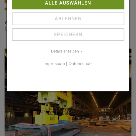
Rundmagnete
ALLE AUSWÄHLEN
Rechteckmagnete
ABLEHNEN
Weitere Informationen:
Magnettechnik
SPEICHERN
Details anzeigen
Impressum
|
Datenschutz